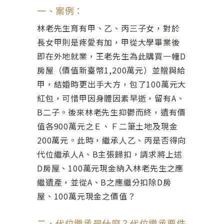
一、案例：
林老先生育有甲、乙、丙三子女，對於
長女甲則是疼愛有加，甲從大學畢業後
即在外地就業，王老先生為此購買一幢D
房屋（價值新臺幣1,200萬元）並贈與給
甲，結婚時更出手大方，包了100萬元大
紅包，可惜甲因身體因素早逝，留有A、
B二子。後來林老先生抑鬱而終，遺有價
值各900萬元之Ｅ、Ｆ二筆土地及現金
200萬元。此時，繼承人乙、丙是否得向
代位繼承人A、B主張歸扣，請求將上述
D房屋、100萬元現金納入林老先生之應
繼遺產，並從A、B之應繼分扣除D房
屋、100萬元現金之價值？
二、代位繼承是什麼？代位繼承要件