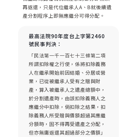
再返還，只是代位繼承人A、B就後續遺
產分割程序上即無應繼分可得分配。
最高法院90年度台上字第2460
號民事判決：
「民法第一千一百七十三條第二項
所謂扣除權之行使，係將扣除義務
人在繼承開始前因結婚、分居或營
業，已從被繼承人受有之贈與財
產，算入被繼承人之遺產總額中，
於分割遺產時，由該扣除義務人之
應繼分中扣除，倘扣除之結果，扣
除義務人所受贈與價額超過其應繼
分額時，固不得再受遺產之分配，
但亦無庸返還其超過部分之價額」