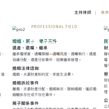
主持律師
專
PROFESSIONAL FIELD
專業領域
婚姻、親子、繼承案件
民
遺產、遺囑、繼承
財
地、
繼承權侵害、遺囑撰擬、遺囑見證、遺囑執行、遺產
履
協議分配、遺產分割事件、拋棄繼承辦理。
權
權
婚姻法律諮詢
勞
、借
婚姻、夫妻財產制約定、家庭生活費。
勞
婚姻訴訟事件
訟
離婚、夫妻財產分配、婚姻無效、撤銷婚姻、確認婚
理
責
姻關係存在或不存在事件。
公
親子關係事件
公