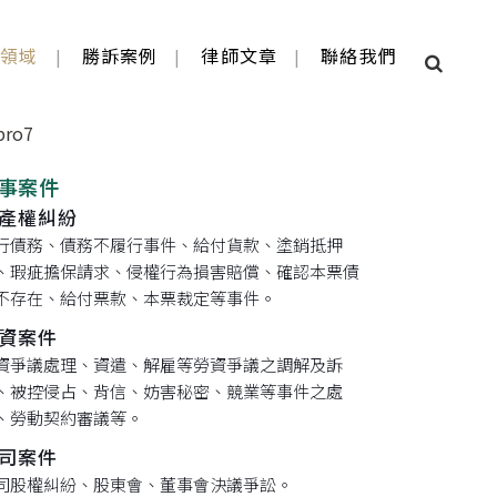
業領域
勝訴案例
律師文章
聯絡我們
事案件
產權糾紛
行債務、債務不履行事件、給付貨款、塗銷抵押
、瑕疵擔保請求、侵權行為損害賠償、確認本票債
不存在、給付票款、本票裁定等事件。
資案件
資爭議處理、資遣、解雇等勞資爭議之調解及訴
、被控侵占、背信、妨害秘密、競業等事件之處
、勞動契約審議等。
司案件
司股權糾紛、股東會、董事會決議爭訟。