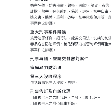
妨害名譽、妨害秘密、毀損、 竊盜、侵占、背信
詐欺、傷害、過失致死、偽證、誣告、妨害自由
造文書、賭博、重利、恐嚇、妨害電腦使用等一
事案件之辯護。
重大刑事案件辯護
貪污治罪條例、銀行法、證券交易法、洗錢防制
毒品危害防治條例、槍砲彈藥刀械管制條例等重
事案件之辯護。
刑事再議、聲請交付審判案件
家庭暴力防治法
第三人沒收程序
包括聲請第三人沒收、答辯。
刑事告訴及自訴代理
刑事被害人之告訴代理、告發、自訴代理。
刑事被害人之附帶民事訴訟。