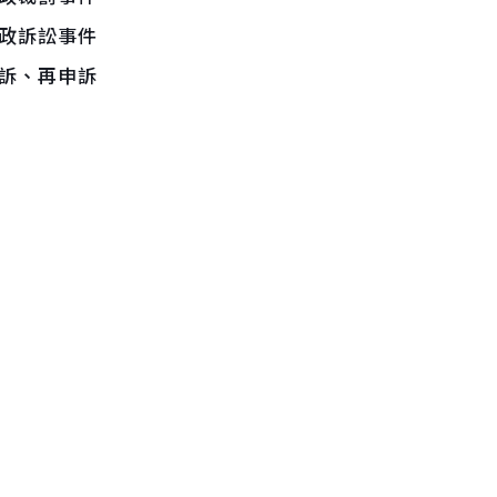
政訴訟事件
訴、再申訴