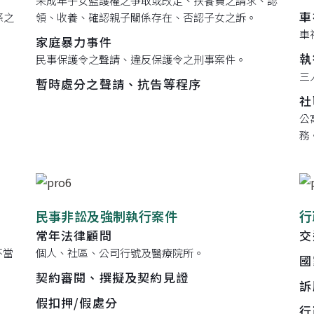
未成年子女監護權之爭取或改定、扶養費之請求、認
車
條之
領、收養、確認親子關係存在、否認子女之訴。
車
家庭暴力事件
執
民事保護令之聲請、違反保護令之刑事案件。
三
暫時處分之聲請、抗告等程序
社
公
務
民事非訟及強制執行案件
行
常年法律顧問
交
不當
個人、社區、公司行號及醫療院所。
國
契約審閱、撰擬及契約見證
訴
假扣押/假處分
行