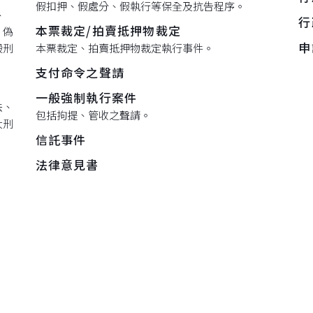
假扣押、假處分、假執行等保全及抗告程序。
、
行
本票裁定/拍賣抵押物裁定
、偽
申
般刑
本票裁定、拍賣抵押物裁定執行事件。
支付命令之聲請
一般強制執行案件
法、
包括拘提、管收之聲請。
大刑
信託事件
法律意見書