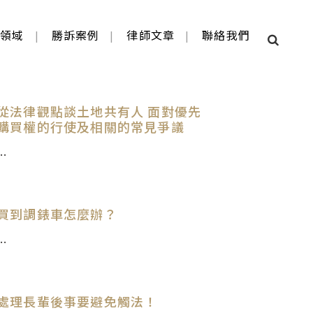
業領域
勝訴案例
律師文章
聯絡我們
財經法律
遺產繼承法律
從法律觀點談土地共有人 面對優先
購買權的行使及相關的常見爭議
..
買到調錶車怎麼辦？
..
處理長輩後事要避免觸法！