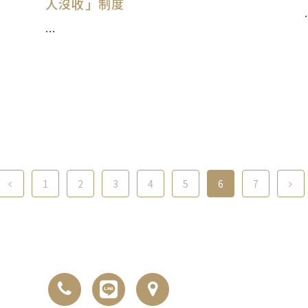
人沒收」制度
.
...
1
2
3
4
5
6
7