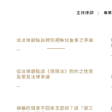
主持律師
專
不動產相關法律
智慧財產權法律
生活法律
Author: admin
從法律觀點談跨任期解任董事之爭議
...
.
從法律觀點談《保險法》附約之性質
及常見法律爭議
...
.
被騙的錢拿不回來怎麼辦？談「第三