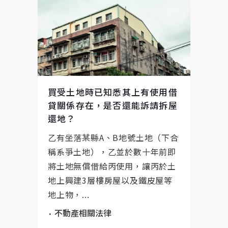
買受土地時已知悉其上有使用借
貸關係存在，是否還能訴請拆屋
還地？
乙有坐落某縣A、B地號土地（下合
稱系爭土地），乙並於數十年前即
將土地無償借給丙使用，讓丙於土
地上興建3層樓房屋以及鐵皮屋等
地上物，...
不動產相關法律