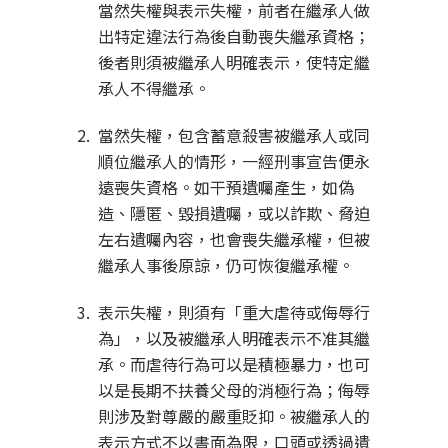
當然失權與表示失權，前者在繼承人做
出特定違法行為後自動喪失繼承資格；
後者則須被繼承人明確表示，使特定繼
承人不得繼承。
當然失權，包含蓄意殺害被繼承人或同
順位繼承人的情形，一經刑事宣告便永
遠喪失資格。如干預遺囑產生，如偽
造、隱匿、毀損遺囑，或以詐欺、脅迫
左右遺囑內容，也會喪失繼承權，但被
繼承人事後原諒，仍可恢復繼承權。
表示失權，則須有「重大虐待或侮辱行
為」，以及被繼承人明確表示不准其繼
承。而虐待行為可以是積極暴力，也可
以是長期不扶養父母的消極行為；侮辱
則涉及對尊嚴的嚴重貶抑。被繼承人的
表示方式不以書面為限，口頭或透過遺