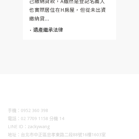
己繳納貸款，A雖然是登記名義人
也實際居住在H房屋，但從未出資
繳納貸...
遺產繼承法律
Contact Us
手機：0952 360 398
電話：02 7709 1158 分機 14
LINE ID：zackywang
地址：台北市中正區忠孝東路二段88號16樓1603室