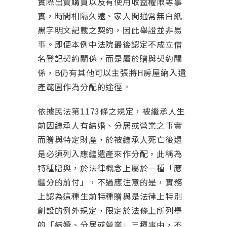
實際出資購買以及有使用收益權限等事
實，時間相隔久遠、家人間通常無白紙
黑字明文記載之契約，因此舉證並非易
事。即便本例中法院最後認定不成立借
名登記契約關係，而是屬於贈與契約關
係，B仍有其他可以主張將H房屋納入遺
產範圍作為分配的途徑。
依據民法第1173條之規定，被繼承人生
前因繼承人有結婚、分居或營業之事實
而贈與特定財產，於被繼承人死亡後還
是必須列入應繼遺產來作分配，此稱為
特種贈與，於法律概念上屬於一種「應
繼分的前付」，不過應注意的是，實務
上認為這種生前特種贈與是法律上特別
創設的例外規定，限定於法條上所列舉
的「結婚、分居或營業」三種事由，不