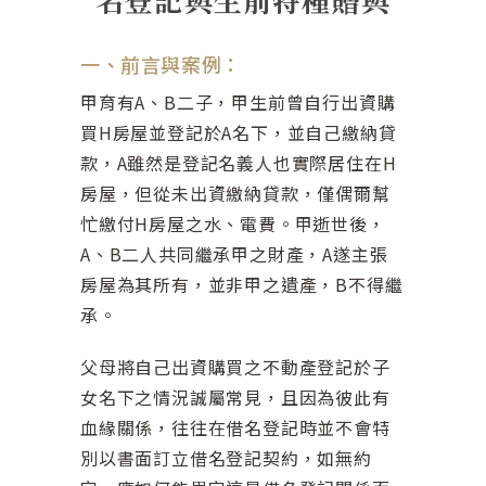
一、前言與案例：
甲育有A、B二子，甲生前曾自行出資購
買H房屋並登記於A名下，並自己繳納貸
款，A雖然是登記名義人也實際居住在H
房屋，但從未出資繳納貸款，僅偶爾幫
忙繳付H房屋之水、電費。甲逝世後，
A、B二人共同繼承甲之財產，A遂主張
房屋為其所有，並非甲之遺產，B不得繼
承。
父母將自己出資購買之不動產登記於子
女名下之情況誠屬常見，且因為彼此有
血緣關係，往往在借名登記時並不會特
別以書面訂立借名登記契約，如無約