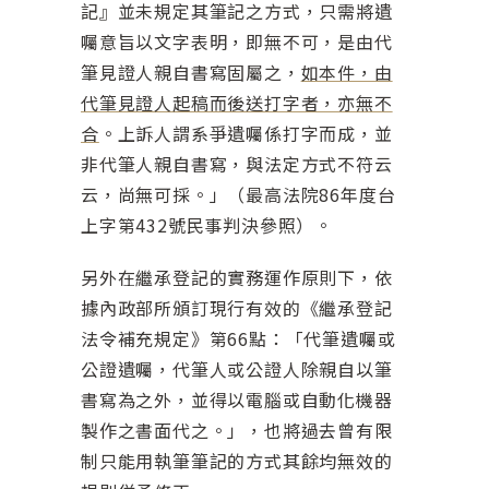
記』並未規定其筆記之方式，只需將遺
囑意旨以文字表明，即無不可，是由代
筆見證人親自書寫固屬之，
如本件，由
代筆見證人起稿而後送打字者，亦無不
合
。上訴人謂系爭遺囑係打字而成，並
非代筆人親自書寫，與法定方式不符云
云，尚無可採。」（最高法院86年度台
上字第432號民事判決參照）。
另外在繼承登記的實務運作原則下，依
據內政部所頒訂現行有效的《繼承登記
法令補充規定》第66點：「代筆遺囑或
公證遺囑，代筆人或公證人除親自以筆
書寫為之外，並得以電腦或自動化機器
製作之書面代之。」，也將過去曾有限
制只能用執筆筆記的方式其餘均無效的