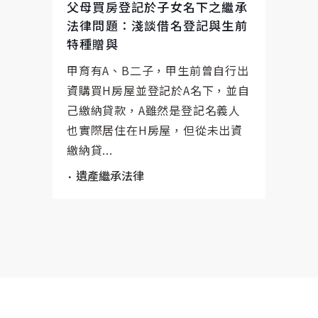
父母買房登記於子女名下之繼承
法律問題：淺談借名登記與生前
特種贈與
甲育有A、B二子，甲生前曾自行出
資購買H房屋並登記於A名下，並自
己繳納貸款，A雖然是登記名義人
也實際居住在H房屋，但從未出資
繳納貸...
遺產繼承法律