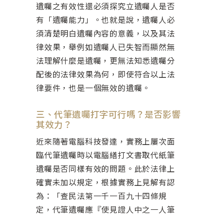
遺囑之有效性還必須探究立遺囑人是否
有「遺囑能力」。也就是說，遺囑人必
須清楚明白遺囑內容的意義，以及其法
律效果，舉例如遺囑人已失智而顯然無
法理解什麼是遺囑，更無法知悉遺囑分
配後的法律效果為何，即使符合以上法
律要件，也是一個無效的遺囑。
三、代筆遺囑打字可行嗎？是否影響
其效力？
近來隨著電腦科技發達，實務上屢次面
臨代筆遺囑時以電腦繕打文書取代紙筆
遺囑是否同樣有效的問題。此於法律上
確實未加以規定，根據實務上見解有認
為：「查民法第一千一百九十四條規
定，代筆遺囑應『使見證人中之一人筆