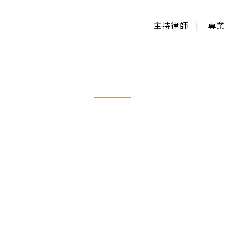
主持律師
專
抗告逆轉勝(廢棄原裁